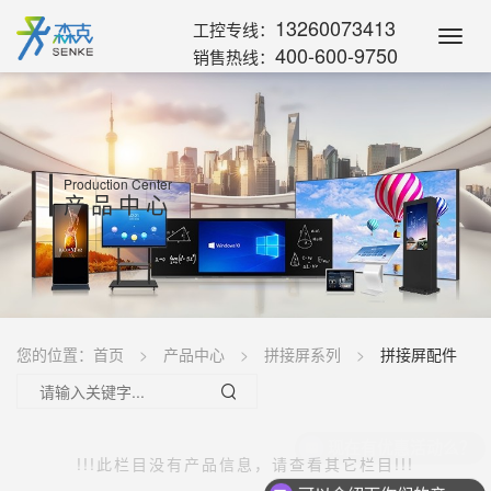
13260073413
工控专线：
Toggl
400-600-9750
销售热线：
Navig
Production Center
产品中心
您的位置：
首页
产品中心
拼接屏系列
拼接屏配件
现在有优惠活动么？
!!!此栏目没有产品信息，请查看其它栏目!!!