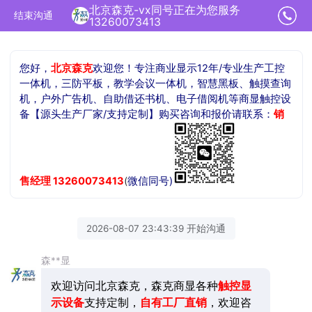
北京森克-vx同号正在为您服务
结束沟通
13260073413
您好，
北京森克
欢迎您！专注商业显示12年/专业生产工控
一体机，三防平板，教学会议一体机，智慧黑板、触摸查询
机，户外广告机、自助借还书机、电子借阅机等商显触控设
备【源头生产厂家/支持定制】购买咨询和报价请联系：
销
售
经理
13260073413
(
微信同号)
2026-08-07 23:43:39 开始沟通
森**显
欢迎访问北京森克，森克商显各种
触控显
示设备
支持定制，
自有
工厂直销
，欢迎咨