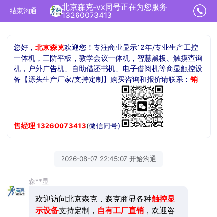
北京森克-vx同号正在为您服务
结束沟通
13260073413
您好，
北京森克
欢迎您！专注商业显示12年/专业生产工控
一体机，三防平板，教学会议一体机，智慧黑板、触摸查询
机，户外广告机、自助借还书机、电子借阅机等商显触控设
备【源头生产厂家/支持定制】购买咨询和报价请联系：
销
售
经理
13260073413
(
微信同号)
2026-08-07 22:45:07 开始沟通
森**显
欢迎访问北京森克，森克商显各种
触控显
示设备
支持定制，
自有
工厂直销
，欢迎咨